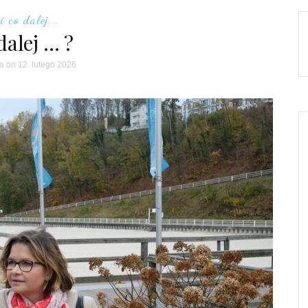
i co dalej...
dalej … ?
ta
on 12. lutego 2026