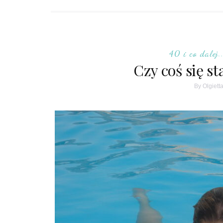
40 i co dalej..
Czy coś się st
By
Olgiett