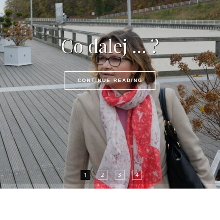
Co dalej … ?
CONTINUE READING
1
2
3
4