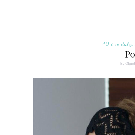
40 i co dalej..
Po
By
Olgiet