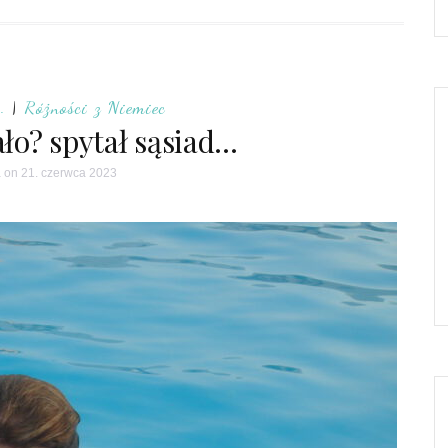
.
|
Różności z Niemiec
ało? spytał sąsiad…
a
on 21. czerwca 2023