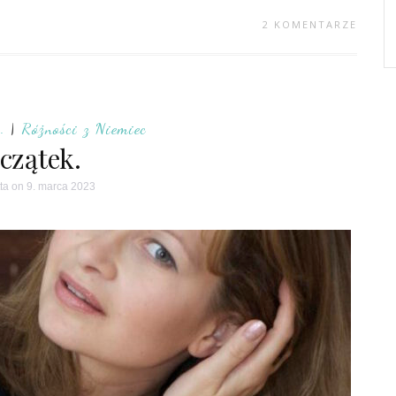
2 KOMENTARZE
.
|
Różności z Niemiec
czątek.
ta
on 9. marca 2023