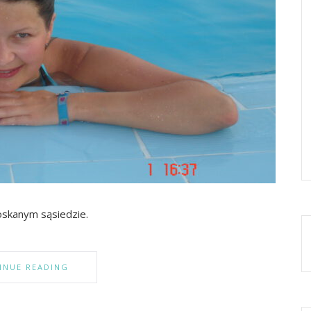
roskanym sąsiedzie.
INUE READING