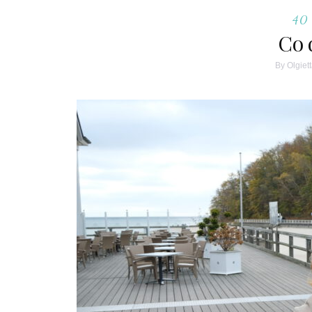
40 
Co 
By
Olgiet