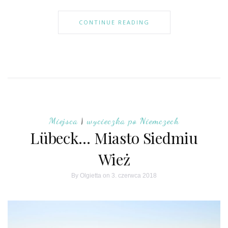
CONTINUE READING
Miejsca
|
wycieczka po Niemczech
Lübeck… Miasto Siedmiu
Wież
By
Olgietta
on 3. czerwca 2018