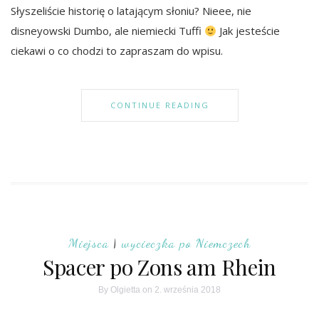
Słyszeliście historię o latającym słoniu? Nieee, nie
disneyowski Dumbo, ale niemiecki Tuffi
Jak jesteście
ciekawi o co chodzi to zapraszam do wpisu.
CONTINUE READING
Miejsca
|
wycieczka po Niemczech
Spacer po Zons am Rhein
By
Olgietta
on 2. września 2018