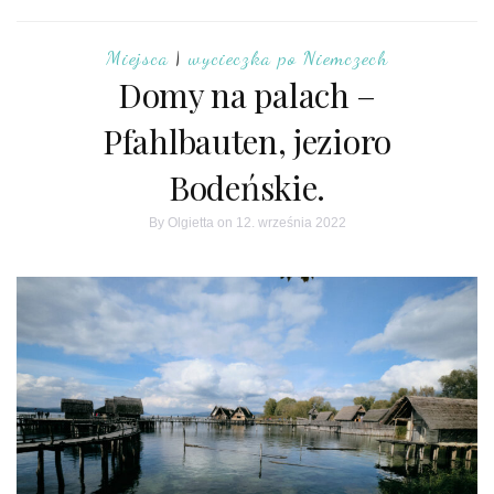
Miejsca
|
wycieczka po Niemczech
Domy na palach –
Pfahlbauten, jezioro
Bodeńskie.
By
Olgietta
on 12. września 2022