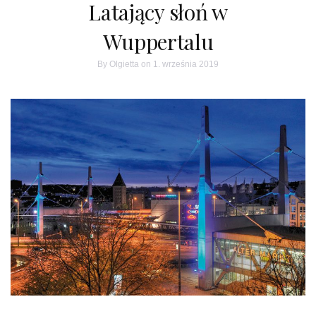
Latający słoń w
Wuppertalu
By
Olgietta
on 1. września 2019