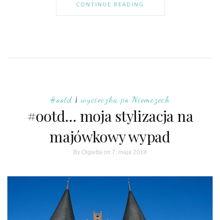
CONTINUE READING
#ootd
|
wycieczka po Niemczech
#ootd… moja stylizacja na
majówkowy wypad
By
Olgietta
on 7. maja 2018