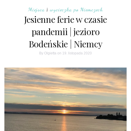
Miejsca
|
wycieczka po Niemczech
Jesienne ferie w czasie
pandemii | jezioro
Bodeńskie | Niemcy
By
Olgietta
on 19. listopada 2020