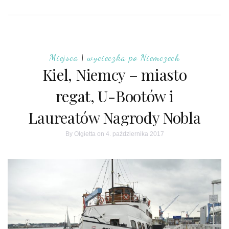
Miejsca
|
wycieczka po Niemczech
Kiel, Niemcy – miasto
regat, U-Bootów i
Laureatów Nagrody Nobla
By
Olgietta
on 4. października 2017