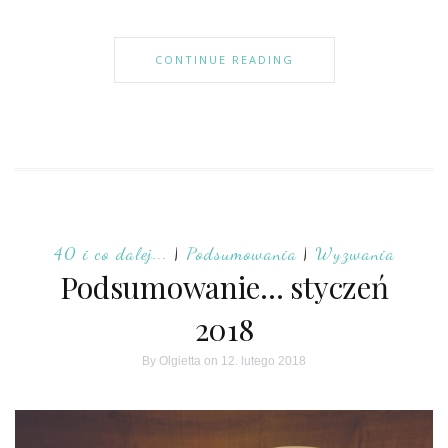
CONTINUE READING
40 i co dalej...
|
Podsumowania
|
Wyzwania
Podsumowanie… styczeń
2018
By
Olgietta
on 12. lutego 2018