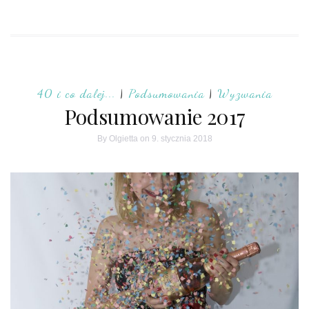
40 i co dalej...
|
Podsumowania
|
Wyzwania
Podsumowanie 2017
By
Olgietta
on 9. stycznia 2018