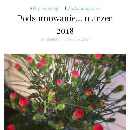
40 i co dalej...
|
Podsumowania
Podsumowanie… marzec
2018
By
Olgietta
on 5. kwietnia 2018