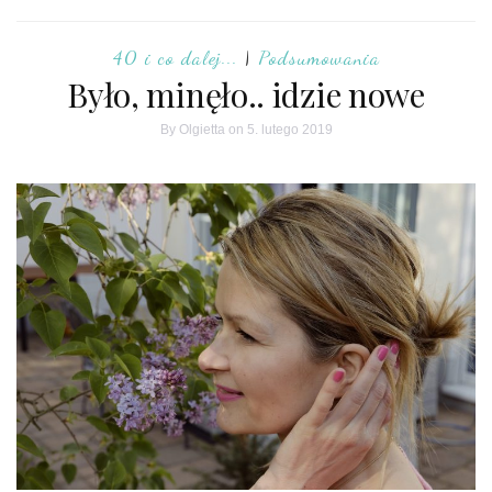
40 i co dalej...
|
Podsumowania
Było, minęło.. idzie nowe
By
Olgietta
on 5. lutego 2019