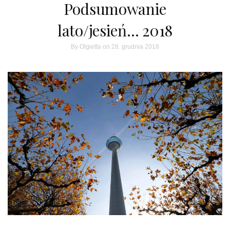
Podsumowanie
lato/jesień… 2018
By
Olgietta
on 28. grudnia 2018