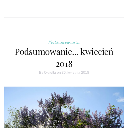
Podsumowania
Podsumowanie… kwiecień
2018
By
Olgietta
on 30. kwietnia 2018