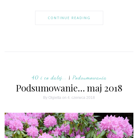
CONTINUE READING
40 i co dalej...
|
Podsumowania
Podsumowanie… maj 2018
By
Olgietta
on 4. czerwca 2018