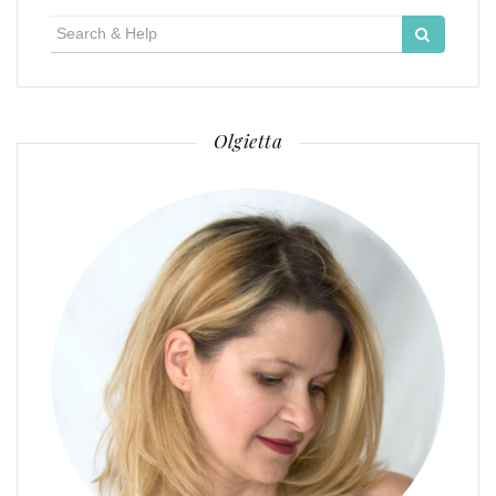
po
Search
for:
wpisach
Olgietta