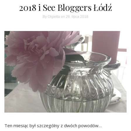
2018 i See Bloggers Łódź
By
Olgietta
on 26. lipca 2018
Ten miesiąc był szczególny z dwóch powodów…