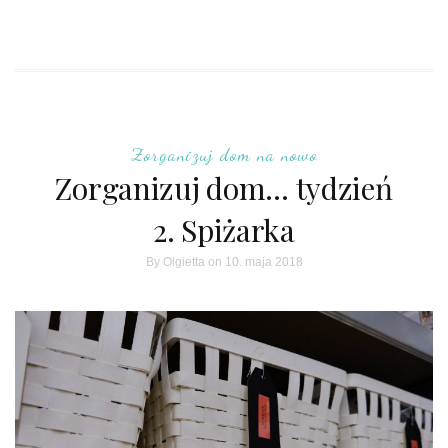
Zorganizuj dom na nowo
Zorganizuj dom… tydzień
2. Spiżarka
By
Olgietta
on 10. maja 2018