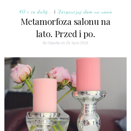
40 i co dalej...
|
Zorganizuj dom na nowo
Metamorfoza salonu na
lato. Przed i po.
By
Olgietta
on 29. lipca 2018