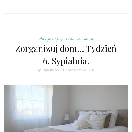
Zorganizuj dom na nowo
Zorganizuj dom… Tydzień
6. Sypialnia.
By
Olgietta
on 18. października 2018