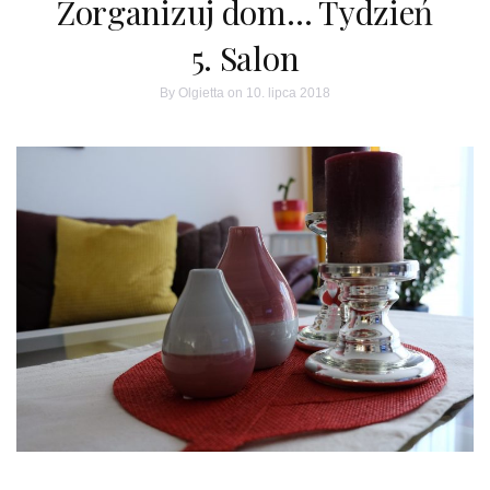
Zorganizuj dom… Tydzień
5. Salon
By
Olgietta
on 10. lipca 2018