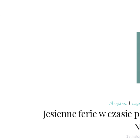
Miejsca
|
wy
Jesienne ferie w czasie 
N
19. lis