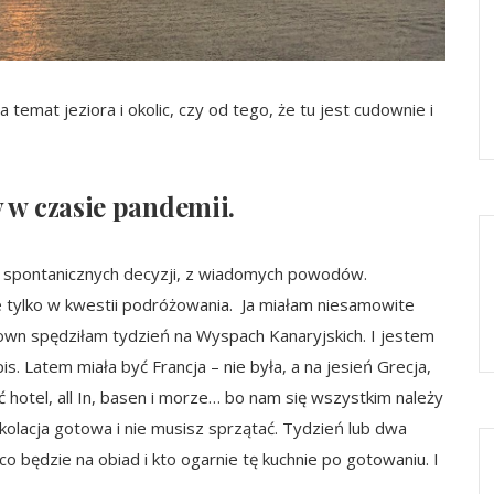
temat jeziora i okolic, czy od tego, że tu jest cudownie i
y w czasie pandemii.
e spontanicznych decyzji, z wiadomych powodów.
e tylko w kwestii podróżowania. Ja miałam niesamowite
down spędziłam tydzień na Wyspach Kanaryjskich. I jestem
s. Latem miała być Francja – nie była, a na jesień Grecja,
yć hotel, all In, basen i morze… bo nam się wszystkim należy
kolacja gotowa i nie musisz sprzątać. Tydzień lub dwa
o będzie na obiad i kto ogarnie tę kuchnie po gotowaniu. I