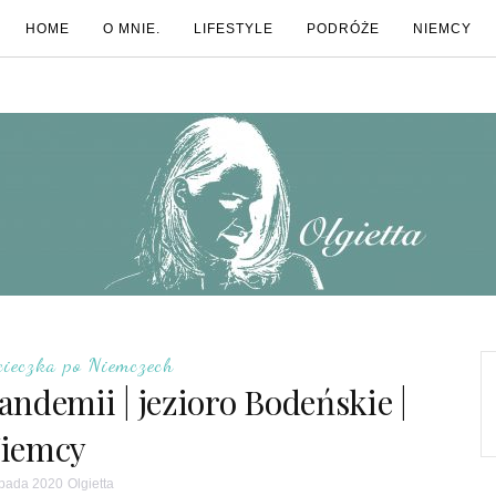
HOME
O MNIE.
LIFESTYLE
PODRÓŻE
NIEMCY
cieczka po Niemczech
pandemii | jezioro Bodeńskie |
iemcy
topada 2020
Olgietta