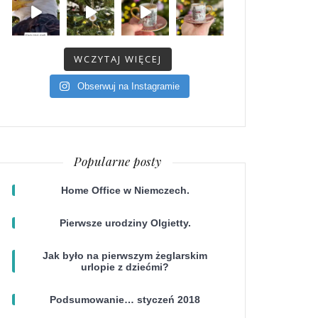
WCZYTAJ WIĘCEJ
Obserwuj na Instagramie
Popularne posty
Home Office w Niemczech.
Pierwsze urodziny Olgietty.
Jak było na pierwszym żeglarskim
urlopie z dziećmi?
Podsumowanie… styczeń 2018