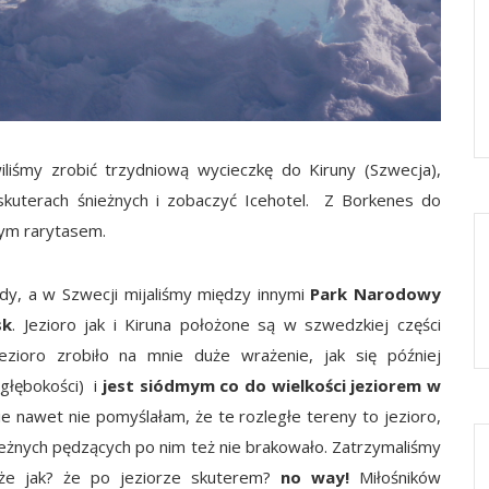
iśmy zrobić trzydniową wycieczkę do Kiruny (Szwecja),
uterach śnieżnych i zobaczyć Icehotel. Z Borkenes do
złym rarytasem.
rdy, a w Szwecji mijaliśmy między innymi
Park Narodowy
sk
. Jezioro jak i Kiruna położone są w szwedzkiej części
zioro zrobiło na mnie duże wrażenie, jak się później
głębokości) i
jest siódmym co do wielkości jeziorem w
nawet nie pomyślałam, że te rozległe tereny to jezioro,
ieżnych pędzących po nim też nie brakowało. Zatrzymaliśmy
 że jak? że po jeziorze skuterem?
no way!
Miłośników