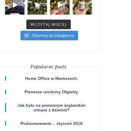
WCZYTAJ WIĘCEJ
Obserwuj na Instagramie
Popularne posty
Home Office w Niemczech.
Pierwsze urodziny Olgietty.
Jak było na pierwszym żeglarskim
urlopie z dziećmi?
Podsumowanie… styczeń 2018