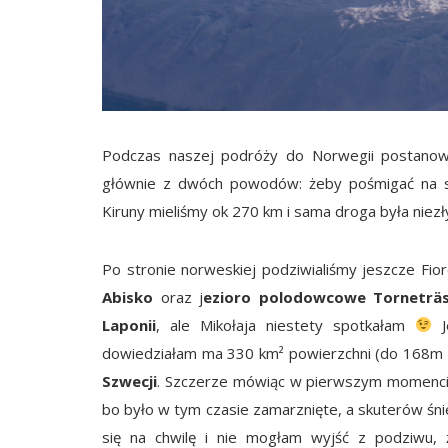
Podczas naszej podróży do Norwegii postanowil
głównie z dwóch powodów: żeby pośmigać na sk
Kiruny mieliśmy ok 270 km i sama droga była nie
Po stronie norweskiej podziwialiśmy jeszcze Fio
Abisko
oraz j
ezioro polodowcowe Torneträ
Laponii
, ale Mikołaja niestety spotkałam
Je
dowiedziałam ma 330 km² powierzchni (do 168m 
Szwecji
. Szczerze mówiąc w pierwszym momencie 
bo było w tym czasie zamarznięte, a skuterów śn
się na chwilę i nie mogłam wyjść z podziwu,