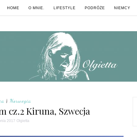
HOME
O MNIE.
LIFESTYLE
PODRÓŻE
NIEMCY
ca
|
Norwegia
m cz.2 Kiruna, Szwecja
rpnia 2017
Olgietta