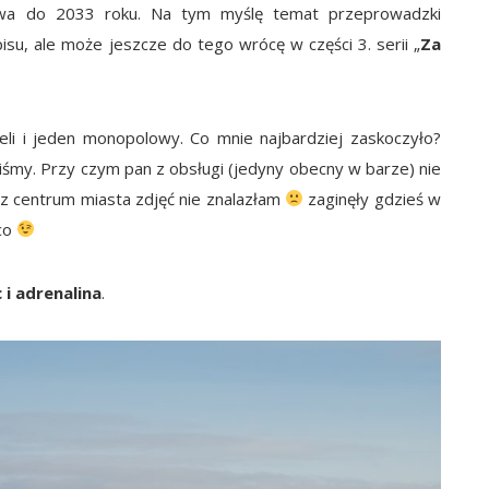
wa do 2033 roku. Na tym myślę temat przeprowadzki
u, ale może jeszcze do tego wrócę w części 3. serii „
Za
oteli i jeden monopolowy. Co mnie najbardziej zaskoczyło?
dliśmy. Przy czym pan z obsługi (jedyny obecny w barze) nie
y z centrum miasta zdjęć nie znalazłam
zaginęły gdzieś w
 co
 i adrenalina
.