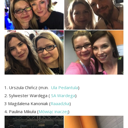
1. Urszula Chińcz (m.in.
Ula Pedantula
)
2. Sylwester Wardęga (
SA Wardega
)
3 Magdalena Kanoniak (
Raaadzka
)
4. Paulina Mikuła (
Mówiąc inaczej
)