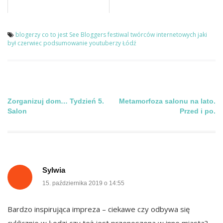
blogerzy
co to jest See Bloggers
festiwal twórców internetowych
jaki
był czerwiec
podsumowanie
youtuberzy
Łódź
Nawigacja
Zorganizuj dom… Tydzień 5.
Metamorfoza salonu na lato.
Salon
Przed i po.
wpisu
Sylwia
15. października 2019 o 14:55
Bardzo inspirująca impreza – ciekawe czy odbywa się
cyklicznie w Łodzi czy też jest przenoszona w inne miasta?