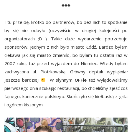
♣♣♣
I tu przejdę, krótko do partnerów, bo bez nich to spotkanie
by się nie odbyło (oczywiście w drugiej kolejności po
organizatorach ;D ). Takie duże wydarzenie potrzebuje
sponsorów. Jednym z nich było miasto Łódź. Bardzo byłam
ciekawa jak się miasto zmieniło, bo byłam tu ostatni raz w
2007 roku, tuż przed wyjazdem do Niemiec. Wtedy byłam
zachwycona ul. Piotrkowską. Główny deptak wypiękniał
jeszcze bardziej
W słynnym
OFFie
też wylądowaliśmy
pierwszego dnia szukając restauracji, bo chcieliśmy zjeść coś
fajnego, koniecznie polskiego. Skończyło się kiełbaską z grila
i ogórem kiszonym.