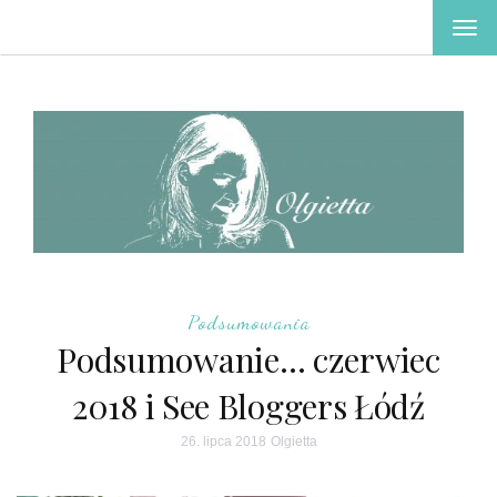
TOG
NAV
Podsumowania
Podsumowanie… czerwiec
2018 i See Bloggers Łódź
26. lipca 2018
Olgietta