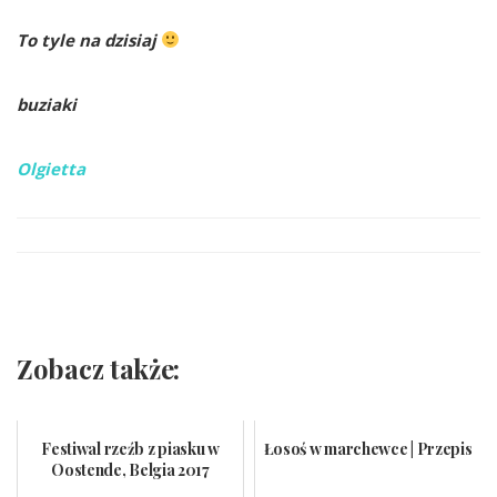
To tyle na dzisiaj
buziaki
Olgietta
Zobacz także:
Festiwal rzeźb z piasku w
Łosoś w marchewce | Przepis
Oostende, Belgia 2017