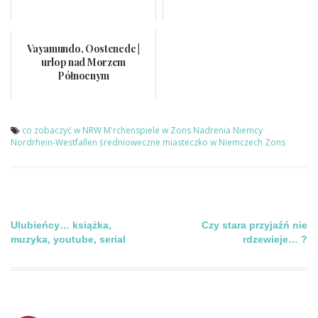
Vayamundo, Oostenede |
urlop nad Morzem
Północnym
co zobaczyć w NRW
M'rchenspiele w Zons
Nadrenia
Niemcy
Nordrhein-Westfallen
średnioweczne miasteczko w Niemczech
Zons
Nawigacja
Ulubieńcy… książka,
Czy stara przyjaźń nie
muzyka, youtube, serial
rdzewieje… ?
wpisu