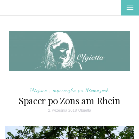
TOG
NAV
Miejsca
|
wycieczka po Niemczech
Spacer po Zons am Rhein
2. września 2018
Olgietta