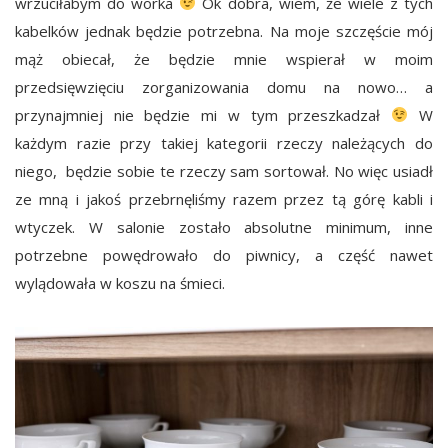
wrzuciłabym do worka
Ok dobra, wiem, że wiele z tych
kabelków jednak będzie potrzebna. Na moje szczęście mój
mąż obiecał, że będzie mnie wspierał w moim
przedsięwzięciu zorganizowania domu na nowo… a
przynajmniej nie będzie mi w tym przeszkadzał
W
każdym razie przy takiej kategorii rzeczy należących do
niego, będzie sobie te rzeczy sam sortował. No więc usiadł
ze mną i jakoś przebrnęliśmy razem przez tą górę kabli i
wtyczek. W salonie zostało absolutne minimum, inne
potrzebne powędrowało do piwnicy, a część nawet
wylądowała w koszu na śmieci.