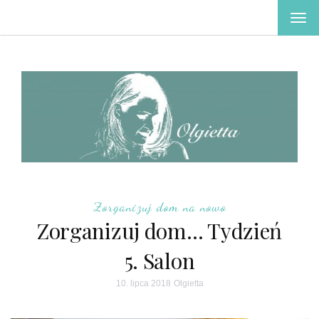
TOG
NAV
Zorganizuj dom na nowo
Zorganizuj dom… Tydzień
5. Salon
10. lipca 2018
Olgietta