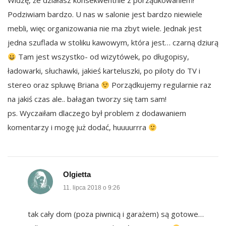
Widzę, że działasz konsekwentnie z porządkowaniem!
Podziwiam bardzo. U nas w salonie jest bardzo niewiele
mebli, więc organizowania nie ma zbyt wiele. Jednak jest
jedna szuflada w stoliku kawowym, która jest… czarną dziurą
Tam jest wszystko- od wizytówek, po długopisy,
ładowarki, słuchawki, jakieś karteluszki, po piloty do TV i
stereo oraz spluwę Briana
Porządkujemy regularnie raz
na jakiś czas ale.. bałagan tworzy się tam sam!
ps. Wyczaiłam dlaczego był problem z dodawaniem
komentarzy i mogę już dodać, huuuurrra
Olgietta
11. lipca 2018 o 9:26
tak cały dom (poza piwnicą i garażem) są gotowe…