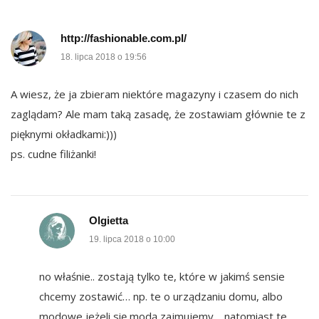
http://fashionable.com.pl/
18. lipca 2018 o 19:56
A wiesz, że ja zbieram niektóre magazyny i czasem do nich
zaglądam? Ale mam taką zasadę, że zostawiam głównie te z
pięknymi okładkami:)))
ps. cudne filiżanki!
Olgietta
19. lipca 2018 o 10:00
no właśnie.. zostają tylko te, które w jakimś sensie
chcemy zostawić… np. te o urządzaniu domu, albo
modowe jeżeli się modą zajmujemy… natomiast te,