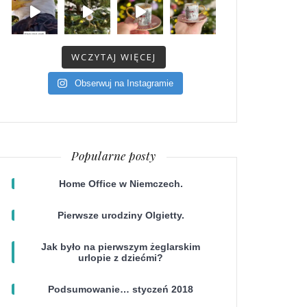
WCZYTAJ WIĘCEJ
Obserwuj na Instagramie
Popularne posty
Home Office w Niemczech.
Pierwsze urodziny Olgietty.
Jak było na pierwszym żeglarskim
urlopie z dziećmi?
Podsumowanie… styczeń 2018