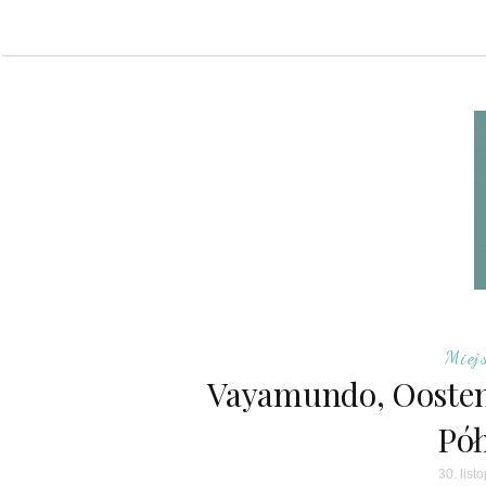
Miej
Vayamundo, Oosten
Pó
30. lis