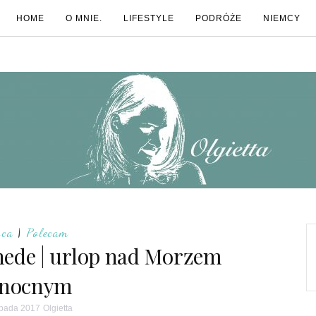
HOME
O MNIE.
LIFESTYLE
PODRÓŻE
NIEMCY
sca
|
Polecam
ede | urlop nad Morzem
łnocnym
topada 2017
Olgietta