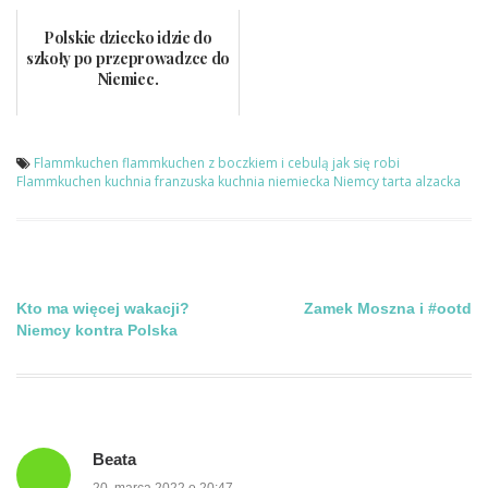
Polskie dziecko idzie do
szkoły po przeprowadzce do
Niemiec.
Flammkuchen
flammkuchen z boczkiem i cebulą
jak się robi
Flammkuchen
kuchnia franzuska
kuchnia niemiecka
Niemcy
tarta alzacka
Nawigacja
Kto ma więcej wakacji?
Zamek Moszna i #ootd
Niemcy kontra Polska
wpisu
Beata