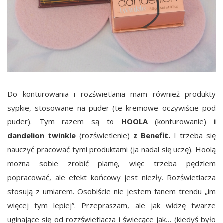
Do konturowania i rozświetlania mam również produkty
sypkie, stosowane na puder (te kremowe oczywiście pod
puder). Tym razem są to
HOOLA
(konturowanie)
i
dandelion twinkle
(rozświetlenie)
z Benefit.
I trzeba się
nauczyć pracować tymi produktami (ja nadal się uczę). Hoolą
można sobie zrobić plamę, więc trzeba pędzlem
popracować, ale efekt końcowy jest niezły. Rozświetlacza
stosują z umiarem. Osobiście nie jestem fanem trendu „im
więcej tym lepiej”. Przepraszam, ale jak widzę twarze
uginające się od rozżświetlacza i świecące jak… (kiedyś było