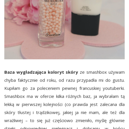
Baza wygładzająca koloryt skóry
ze smashbox używam
chyba faktycznie od roku, od razu przypadła mi do gustu.
Kupiłam go za poleceniem pewnej francuskiej youtuberki.
Smashbox ma w ofercie kilka różnych baz, ja wybrałam tą
lekką w pierwszej kolejności (co prawda jest zalecana dla
skóry tłustej i trądzikowej, jakiej ja nie mam, ale też dla
wrażliwej – to się już częściowo zmieniło, myślę głównie
dzięki odpowiedniej pielęgnacji i dobraniu w końcu