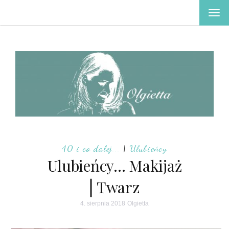
TOG
NAV
40 i co dalej...
|
Ulubieńcy
Ulubieńcy… Makijaż
⎢Twarz
4. sierpnia 2018
Olgietta