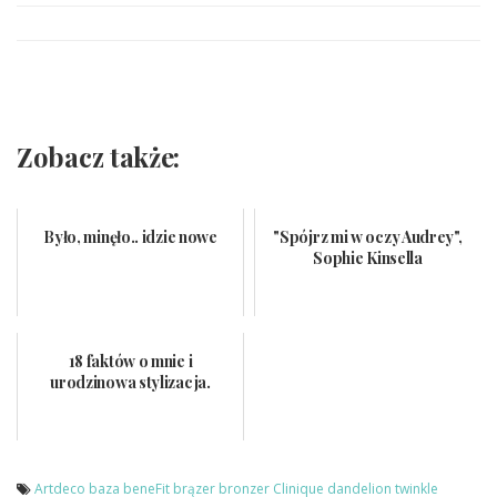
Zobacz także:
Było, minęło.. idzie nowe
"Spójrz mi w oczy Audrey",
Sophie Kinsella
18 faktów o mnie i
urodzinowa stylizacja.
Artdeco
baza
beneFit
brązer
bronzer
Clinique
dandelion twinkle