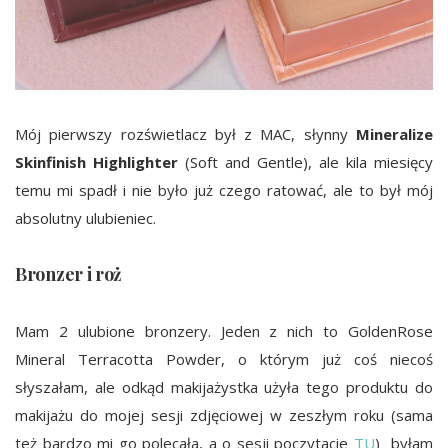
Mój pierwszy rozświetlacz był z MAC, słynny
Mineralize
Skinfinish Highlighter
(Soft and Gentle), ale kila miesięcy
temu mi spadł i nie było już czego ratować, ale to był mój
absolutny ulubieniec.
Bronzer i roż
Mam 2 ulubione bronzery. Jeden z nich to GoldenRose
Mineral Terracotta Powder, o którym już coś niecoś
słyszałam, ale odkąd makijażystka użyła tego produktu do
makijażu do mojej sesji zdjęciowej w zeszłym roku (sama
też bardzo mi go polecała, a o sesji poczytacie
TU
) byłam