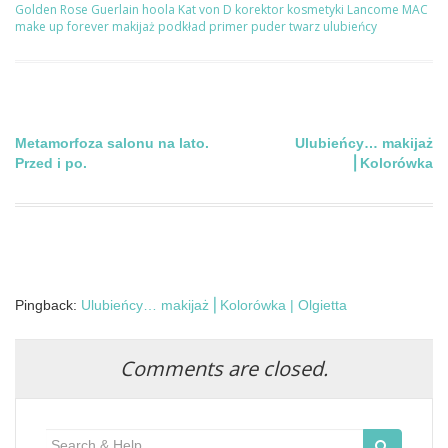
Golden Rose
Guerlain
hoola
Kat von D
korektor
kosmetyki
Lancome
MAC
make up forever
makijaż
podkład
primer
puder
twarz
ulubieńcy
Nawigacja
Metamorfoza salonu na lato.
Ulubieńcy… makijaż
Przed i po.
⎢Kolorówka
wpisu
Pingback:
Ulubieńcy… makijaż ⎢Kolorówka | Olgietta
Comments are closed.
Search