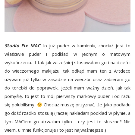
Studio Fix MAC
to już puder w kamieniu, chociaż jest to
właściwie puder i podkład w jednym o matowym
wykończeniu. I tak jak wcześniej stosowałam go i na dzień i
do wieczornego makijażu, tak odkąd mam ten z Artdeco
używam już tylko w zasadzie na wieczór oraz zabieram go
do torebki do poprawek, jeżeli mam ważny dzień. Jak tak
pomyślę, to jest to mój pierwszy markowy puder i od razu
się polubiliśmy.
Chociaż muszę przyznać, że jako podładu
go dość rzadko stosuję (raczej nakładam podkład w płynie, a
tym MACiem go utrwalam tylko – czy jest to słuszne? Nie
wiem, u mnie funkcjonuje i to jest najważniejsze )