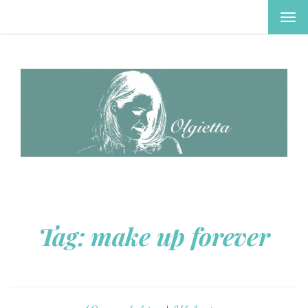
TOG
NAV
Tag:
make up forever