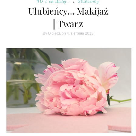
40 i co dalej...
|
Ulubieńcy
Ulubieńcy… Makijaż
⎢Twarz
By
Olgietta
on 4. sierpnia 2018