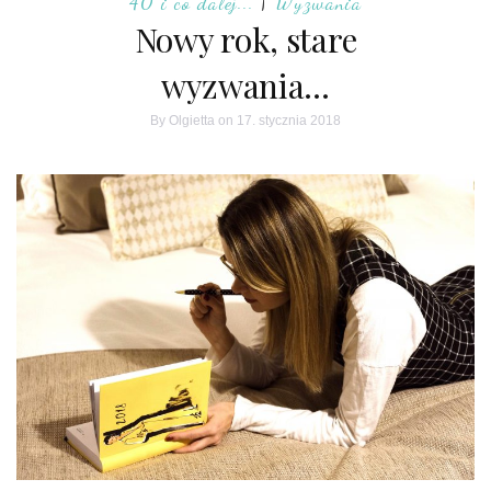
40 i co dalej...
|
Wyzwania
Nowy rok, stare
wyzwania…
By
Olgietta
on 17. stycznia 2018