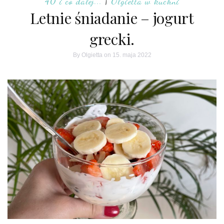
40 i co dalej...
|
Olgietta w kuchni
Letnie śniadanie – jogurt
grecki.
By
Olgietta
on 15. maja 2022