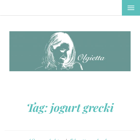
TOG
NAV
Tag:
jogurt grecki