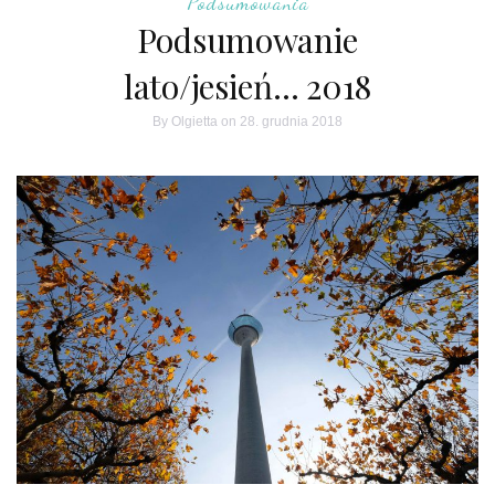
Podsumowania
Podsumowanie
lato/jesień… 2018
By
Olgietta
on 28. grudnia 2018