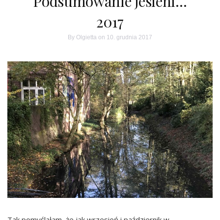
Podsumowanie jesieni…
2017
By
Olgietta
on 10. grudnia 2017
Tak pomyślałam, że jak wrzesień i październik w